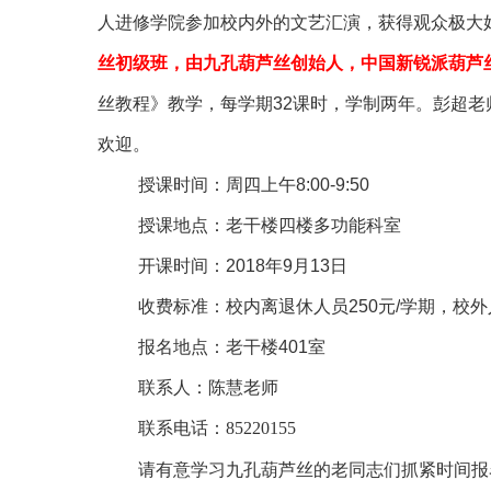
人进修学院参加校内外的文艺汇演，获得观众极大
丝初级班，由
九孔葫芦丝
创始人，中国新锐派葫芦
丝教程》教学，每学期
32
课时，学制两年。彭超老
欢迎。
授课时间：周四上午
8:00-9:50
授课地点：老干楼四楼多功能科室
开课时间：
2018
年
9
月
13
日
收费标准：校内离退休人员
250
元
/
学期，校外
报名地点：老干楼
401
室
联系人：陈慧老师
联系电话：85220155
请有意学习九孔葫芦丝的老同志们抓紧时间报