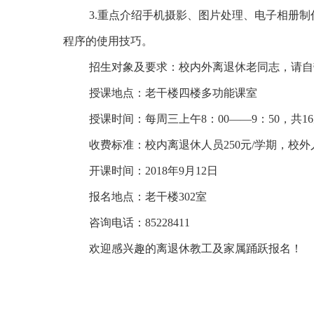
3.
重点介绍手机摄影、图片处理、电子相册制
程序的使用技巧。
招生对象及要求：校内外离退休老同志，请自
授课地点：老干楼四楼多功能课室
授课时间：每周三上午
8
：
00
——
9
：
50
，共
16
收费标准：校内离退休人员
250
元
/
学期，校外
开课时间：
2018
年
9
月
12
日
报名地点：老干楼
302
室
咨询电话：
85228411
欢迎感兴趣的离退休教工及家属踊跃报名！